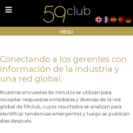
Skip
Month:
July 2023
to
content
Club Study
MENU
Conectando a los gerentes con
información de la industria y
una red global.
Nuestras encuestas de minutos se utilizan para
recopilar respuestas inmediatas y diversas de la red
global de 59club, cuyos resultados se analizan para
identificar tendencias emergentes y luego se publican
días después.